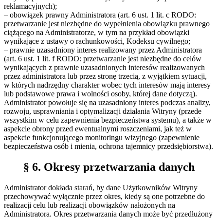
reklamacyjnych);
– obowiązek prawny Administratora (art. 6 ust. 1 lit. c RODO:
przetwarzanie jest niezbędne do wypełnienia obowiązku prawnego
ciążącego na Administratorze, w tym na przykład obowiązki
wynikające z ustawy o rachunkowości, Kodeksu cywilnego;
– prawnie uzasadniony interes realizowany przez Administratora
(art. 6 ust. 1 lit. f RODO: przetwarzanie jest niezbędne do celów
wynikających z prawnie uzasadnionych interesów realizowanych
przez administratora lub przez stronę trzecią, z wyjątkiem sytuacji,
w których nadrzędny charakter wobec tych interesów mają interesy
lub podstawowe prawa i wolności osoby, której dane dotyczą).
Administrator powołuje się na uzasadniony interes podczas analizy,
rozwoju, usprawniania i optymalizacji działania Witryny (przede
wszystkim w celu zapewnienia bezpieczeństwa systemu), a także w
aspekcie obrony przed ewentualnymi roszczeniami, jak też w
aspekcie funkcjonującego monitoringu wizyjnego (zapewnienie
bezpieczeństwa osób i mienia, ochrona tajemnicy przedsiębiorstwa).
§ 6. Okresy przetwarzania danych
Administrator dokłada starań, by dane Użytkowników Witryny
przechowywać wyłącznie przez okres, kiedy są one potrzebne do
realizacji celu lub realizacji obowiązków nałożonych na
Administratora. Okres przetwarzania danych może być przedłużony