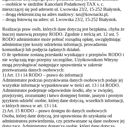
– osobiście w siedzibie Kancelarii Podatkowej TAX s. c.
mieszczącej się pod adresem ul. Lwowska 23/2, 15-252 Białystok,
– drogą elektroniczną na adres mailowy: tax@kownacki.pl,
– drogą listowną na adres: ul. Lwowska 23/2, 15-252 Białystok.
Realizacja praw osób, których dane dotyczą jest bezpłatna, chyba że
inaczej stanowią przepisy RODO. Zgodnie z treścią art. 12 ust. 5
RODO administrator może pobrać rozsądną opłatę, uwzględniając
administracyjne koszty udzielenia informacji, prowadzenia
komunikacji lub podjęcia żądanych działań.
O ile spełnione zostaną przesłanki wynikające z przepisów RODO i
nie wyłączają tego przepisy szczególne, Użytkownikom Witryny
mogą przysługiwać następujące uprawnienia w zakresie
przetwarzania danych osobowych:
1) Art. 13 i 14 RODO – prawo do informacji
Administrator podczas pozyskiwania danych osobowych podaje jej
wszystkie informacje wypunktowane w treści art. 13 i 14 RODO.
Administrator podejmuje odpowiednie środki, aby w zwięzłej,
przejrzystej, zrozumiałej i łatwo dostępnej formie, jasnym i prostym
językiem udzielić osobie, której dane dotyczą, wszelkich informacji,
o których mowa w art. 13 i 14.
2) Art. 15 RODO – prawo dostępu do danych osobowych
Osoba, której dane dotyczą, jest uprawniona do uzyskania od
administratora potwierdzenia, czy przetwarzane są dane osobowe jej
dotyczące. Administrator dostarcza osobie, której dane dotyczą,