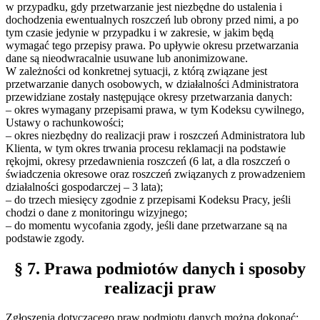
w przypadku, gdy przetwarzanie jest niezbędne do ustalenia i
dochodzenia ewentualnych roszczeń lub obrony przed nimi, a po
tym czasie jedynie w przypadku i w zakresie, w jakim będą
wymagać tego przepisy prawa. Po upływie okresu przetwarzania
dane są nieodwracalnie usuwane lub anonimizowane.
W zależności od konkretnej sytuacji, z którą związane jest
przetwarzanie danych osobowych, w działalności Administratora
przewidziane zostały następujące okresy przetwarzania danych:
– okres wymagany przepisami prawa, w tym Kodeksu cywilnego,
Ustawy o rachunkowości;
– okres niezbędny do realizacji praw i roszczeń Administratora lub
Klienta, w tym okres trwania procesu reklamacji na podstawie
rękojmi, okresy przedawnienia roszczeń (6 lat, a dla roszczeń o
świadczenia okresowe oraz roszczeń związanych z prowadzeniem
działalności gospodarczej – 3 lata);
– do trzech miesięcy zgodnie z przepisami Kodeksu Pracy, jeśli
chodzi o dane z monitoringu wizyjnego;
– do momentu wycofania zgody, jeśli dane przetwarzane są na
podstawie zgody.
§ 7. Prawa podmiotów danych i sposoby
realizacji praw
Zgłoszenia dotyczącego praw podmiotu danych można dokonać: