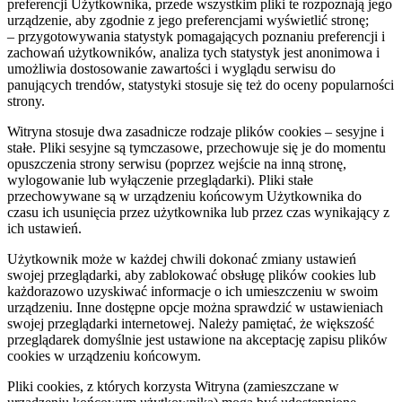
preferencji Użytkownika, przede wszystkim pliki te rozpoznają jego
urządzenie, aby zgodnie z jego preferencjami wyświetlić stronę;
– przygotowywania statystyk pomagających poznaniu preferencji i
zachowań użytkowników, analiza tych statystyk jest anonimowa i
umożliwia dostosowanie zawartości i wyglądu serwisu do
panujących trendów, statystyki stosuje się też do oceny popularności
strony.
Witryna stosuje dwa zasadnicze rodzaje plików cookies – sesyjne i
stałe. Pliki sesyjne są tymczasowe, przechowuje się je do momentu
opuszczenia strony serwisu (poprzez wejście na inną stronę,
wylogowanie lub wyłączenie przeglądarki). Pliki stałe
przechowywane są w urządzeniu końcowym Użytkownika do
czasu ich usunięcia przez użytkownika lub przez czas wynikający z
ich ustawień.
Użytkownik może w każdej chwili dokonać zmiany ustawień
swojej przeglądarki, aby zablokować obsługę plików cookies lub
każdorazowo uzyskiwać informacje o ich umieszczeniu w swoim
urządzeniu. Inne dostępne opcje można sprawdzić w ustawieniach
swojej przeglądarki internetowej. Należy pamiętać, że większość
przeglądarek domyślnie jest ustawione na akceptację zapisu plików
cookies w urządzeniu końcowym.
Pliki cookies, z których korzysta Witryna (zamieszczane w