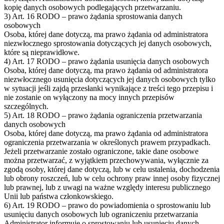
kopię danych osobowych podlegających przetwarzaniu.
3) Art. 16 RODO – prawo żądania sprostowania danych
osobowych
Osoba, której dane dotyczą, ma prawo żądania od administratora
niezwłocznego sprostowania dotyczących jej danych osobowych,
które są nieprawidłowe.
4) Art. 17 RODO – prawo żądania usunięcia danych osobowych
Osoba, której dane dotyczą, ma prawo żądania od administratora
niezwłocznego usunięcia dotyczących jej danych osobowych tylko
w sytuacji jeśli zajdą przesłanki wynikające z treści tego przepisu i
nie zostanie on wyłączony na mocy innych przepisów
szczególnych.
5) Art. 18 RODO – prawo żądania ograniczenia przetwarzania
danych osobowych
Osoba, której dane dotyczą, ma prawo żądania od administratora
ograniczenia przetwarzania w określonych prawem przypadkach.
Jeżeli przetwarzanie zostało ograniczone, takie dane osobowe
można przetwarzać, z wyjątkiem przechowywania, wyłącznie za
zgodą osoby, której dane dotyczą, lub w celu ustalenia, dochodzenia
lub obrony roszczeń, lub w celu ochrony praw innej osoby fizycznej
lub prawnej, lub z uwagi na ważne względy interesu publicznego
Unii lub państwa członkowskiego.
6) Art. 19 RODO – prawo do powiadomienia o sprostowaniu lub
usunięciu danych osobowych lub ograniczeniu przetwarzania
Administrator informuje o sprostowaniu lub usunięciu danych