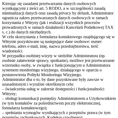
Kierując się zasadami przetwarzania danych osobowych
wynikającymi z treści art. 5 RODO, a w szczególności zasadą
minimalizacji danych oraz zasadą privacy by default, Administrator
ogranicza zakres przetwarzanych danych osobowych w ramach
korzystania z Witryny (jak i realizacji wszystkich procesów
prowadzonych w ramach działalności Kancelarii Podatkowej TAX
s. c.) do danych niezbędnych.
W celu skorzystania z formularza kontaktowego znajdującego się w
Witrynie pozyskiwane są następujące dane osobowe: numer
telefonu, adres e-mail, imię, nazwa przedsiębiorstwa, treść
wiadomości.
W przypadku osobistej wizyty w siedzibie Administratora (np.
osobiste załatwienie sprawy, spotkanie), możliwe jest przetwarzanie
wizerunku osoby, w związku z funkcjonującym u Administratora
systemem monitoringu wizyjnego, działającego w oparciu o
postanowienia Polityki Monitoringu Wizyjnego.
Administrator dba o to, by dane pozyskiwane były zawsze w
uzasadnionym i wyraźnie określonym celu:
– świadczenia usług w zakresie dostępności i funkcjonalności
Witryny;
– obsługi komunikacji pomiędzy Administratorem a Użytkownikiem
(w tym kontaktów za pośrednictwem poczty elektronicznej,
formularza kontaktowego);
– spełniania wymogów wynikających z przepisów prawa (w tym
przepisów rachunkowych, Kodeksu cywilnego);