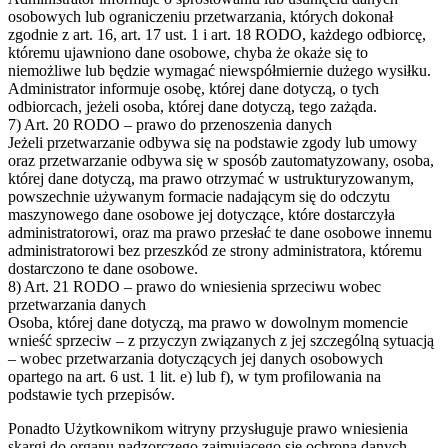
osobowych lub ograniczeniu przetwarzania, których dokonał
zgodnie z art. 16, art. 17 ust. 1 i art. 18 RODO, każdego odbiorcę,
któremu ujawniono dane osobowe, chyba że okaże się to
niemożliwe lub będzie wymagać niewspółmiernie dużego wysiłku.
Administrator informuje osobę, której dane dotyczą, o tych
odbiorcach, jeżeli osoba, której dane dotyczą, tego zażąda.
7) Art. 20 RODO – prawo do przenoszenia danych
Jeżeli przetwarzanie odbywa się na podstawie zgody lub umowy
oraz przetwarzanie odbywa się w sposób zautomatyzowany, osoba,
której dane dotyczą, ma prawo otrzymać w ustrukturyzowanym,
powszechnie używanym formacie nadającym się do odczytu
maszynowego dane osobowe jej dotyczące, które dostarczyła
administratorowi, oraz ma prawo przesłać te dane osobowe innemu
administratorowi bez przeszkód ze strony administratora, któremu
dostarczono te dane osobowe.
8) Art. 21 RODO – prawo do wniesienia sprzeciwu wobec
przetwarzania danych
Osoba, której dane dotyczą, ma prawo w dowolnym momencie
wnieść sprzeciw – z przyczyn związanych z jej szczególną sytuacją
– wobec przetwarzania dotyczących jej danych osobowych
opartego na art. 6 ust. 1 lit. e) lub f), w tym profilowania na
podstawie tych przepisów.
Ponadto Użytkownikom witryny przysługuje prawo wniesienia
skargi do organu nadzorczego zajmującego się ochroną danych