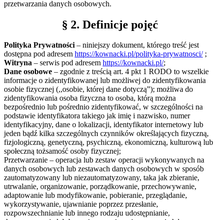
przetwarzania danych osobowych.
§ 2. Definicje pojęć
Polityka Prywatności
– niniejszy dokument, którego treść jest
dostępna pod adresem
https://kownacki.pl/polityka-prywatnosci/
;
Witryna
– serwis pod adresem
https://kownacki.pl/
;
Dane osobowe
– zgodnie z treścią art. 4 pkt 1 RODO to wszelkie
informacje o zidentyfikowanej lub możliwej do zidentyfikowania
osobie fizycznej (,,osobie, której dane dotyczą”); możliwa do
zidentyfikowania osoba fizyczna to osoba, którą można
bezpośrednio lub pośrednio zidentyfikować, w szczególności na
podstawie identyfikatora takiego jak imię i nazwisko, numer
identyfikacyjny, dane o lokalizacji, identyfikator internetowy lub
jeden bądź kilka szczególnych czynników określających fizyczną,
fizjologiczną, genetyczną, psychiczną, ekonomiczną, kulturową lub
społeczną tożsamość osoby fizycznej;
Przetwarzanie – operacja lub zestaw operacji wykonywanych na
danych osobowych lub zestawach danych osobowych w sposób
zautomatyzowany lub niezautomatyzowany, taka jak zbieranie,
utrwalanie, organizowanie, porządkowanie, przechowywanie,
adaptowanie lub modyfikowanie, pobieranie, przeglądanie,
wykorzystywanie, ujawnianie poprzez przesłanie,
rozpowszechnianie lub innego rodzaju udostępnianie,