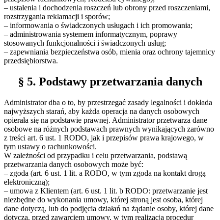
– ustalenia i dochodzenia roszczeń lub obrony przed roszczeniami,
rozstrzygania reklamacji i sporów;
– informowania o świadczonych usługach i ich promowania;
– administrowania systemem informatycznym, poprawy
stosowanych funkcjonalności i świadczonych usług;
– zapewniania bezpieczeństwa osób, mienia oraz ochrony tajemnicy
przedsiębiorstwa.
§ 5. Podstawy przetwarzania danych
Administrator dba o to, by przestrzegać zasady legalności i dokłada
najwyższych starań, aby każda operacja na danych osobowych
opierała się na podstawie prawnej. Administrator przetwarza dane
osobowe na różnych podstawach prawnych wynikających zarówno
z treści art. 6 ust. 1 RODO, jak i przepisów prawa krajowego, w
tym ustawy o rachunkowości.
W zależności od przypadku i celu przetwarzania, podstawą
przetwarzania danych osobowych może być:
– zgoda (art. 6 ust. 1 lit. a RODO, w tym zgoda na kontakt drogą
elektroniczną);
– umowa z Klientem (art. 6 ust. 1 lit. b RODO: przetwarzanie jest
niezbędne do wykonania umowy, której stroną jest osoba, której
dane dotyczą, lub do podjęcia działań na żądanie osoby, której dane
dotyczą, przed zawarciem umowy, w tym realizacja procedur