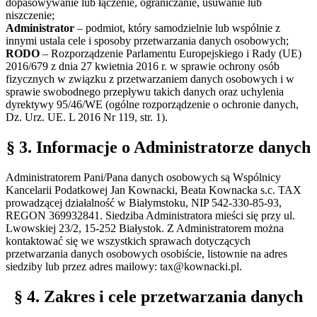
dopasowywanie lub łączenie, ograniczanie, usuwanie lub
niszczenie;
Administrator
– podmiot, który samodzielnie lub wspólnie z
innymi ustala cele i sposoby przetwarzania danych osobowych;
RODO
– Rozporządzenie Parlamentu Europejskiego i Rady (UE)
2016/679 z dnia 27 kwietnia 2016 r. w sprawie ochrony osób
fizycznych w związku z przetwarzaniem danych osobowych i w
sprawie swobodnego przepływu takich danych oraz uchylenia
dyrektywy 95/46/WE (ogólne rozporządzenie o ochronie danych,
Dz. Urz. UE. L 2016 Nr 119, str. 1).
§ 3. Informacje o Administratorze danych
Administratorem Pani/Pana danych osobowych są Wspólnicy
Kancelarii Podatkowej Jan Kownacki, Beata Kownacka s.c. TAX
prowadzącej działalność w Białymstoku, NIP 542-330-85-93,
REGON 369932841. Siedziba Administratora mieści się przy ul.
Lwowskiej 23/2, 15-252 Białystok. Z Administratorem można
kontaktować się we wszystkich sprawach dotyczących
przetwarzania danych osobowych osobiście, listownie na adres
siedziby lub przez adres mailowy: tax@kownacki.pl.
§ 4. Zakres i cele przetwarzania danych